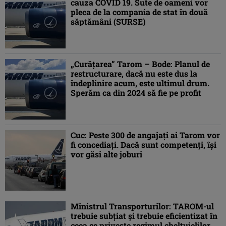
cauza COVID 19. Sute de oameni vor
pleca de la compania de stat în două
săptămâni (SURSE)
„Curăţarea” Tarom – Bode: Planul de
restructurare, dacă nu este dus la
îndeplinire acum, este ultimul drum.
Sperăm ca din 2024 să fie pe profit
Cuc: Peste 300 de angajaţi ai Tarom vor
fi concediaţi. Dacă sunt competenţi, îşi
vor găsi alte joburi
Ministrul Transporturilor: TAROM-ul
trebuie subţiat şi trebuie eficientizat în
ceea ce priveşte regimul cheltuielilor