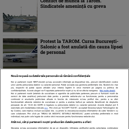
Conflict de muncă la Tarom.
Sindicatele ameninţă cu greva
Protest la TAROM. Cursa București-
Salonic a fost anulată din cauza lipsei
de personal
Nouă ne pasă ca datele tale personale să rămână confidențiale
1
2
»
Noi și partenerii noștri
1017
stocăm și/sau accesăm informații pe dispozitivul dvs., precum identificatorii cookie
unici pentru prelucrarea datelor cu caracter personal. Puteți accepta sau gestiona preferințele dvs. făcând clic mai
jos, respectiv vă puteți opune utilizării unui interes legitim în orice moment pe pagina cu politica de
confidențialitate. Aceste alegeri vor fi raportate partenerilor noștri și nu vă vor afecta navigarea.
Mai multe detalii
Noi si partenerii nostri (retelele de socializare si agentiile de publicitate partenere, precum si furnizorii nostri de
servicii de date analitice) prelucram date pentru a permite website-ului sa functioneze, pentru a personaliza
continutul si anunturile publicitare afisate in functie de interesele si/sau profilul dvs., pentru a va oferi
functionalitati aferente retelelor de socializare si pentru a analiza traficul pe website. Beneficiati de drepturile
prevazute de art. 15-22 din GDPR in legatura cu prelucrarea datelor cu caracter personal. Aceste drepturi pot fi
exercitate prin modalitatea indicata
aici
. Prin click pe “ACCEPT TOATE”, acceptati folosirea tuturor Tehnologiilor de
tip Cookie, care implica inclusiv acceptul dvs. cu privire la stocarea/accesarea informatiilor de catre Vendor-ii cu
care colaboram. Prin click pe “VREAU SA MODIFIC SETARILE INDIVIDUAL” puteti schimba preferintele in mod
individual, mai putin cele legate de cookie strict necesare pentru functionarea website-ului.
Atât noi, cât și partenerii noștri prelucrăm datele pentru a oferi:
Stocarea și/sau accesarea informațiilor de pe un dispozitiv. Utilizarea profilurilor pentru selectarea conținutului