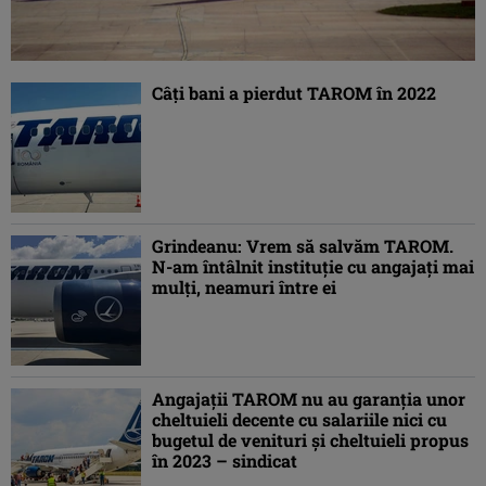
Câți bani a pierdut TAROM în 2022
Grindeanu: Vrem să salvăm TAROM.
N-am întâlnit instituţie cu angajaţi mai
mulţi, neamuri între ei
Angajaţii TAROM nu au garanţia unor
cheltuieli decente cu salariile nici cu
bugetul de venituri şi cheltuieli propus
în 2023 – sindicat