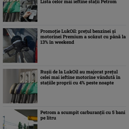
Lista celor mai ieftine staţii Petrom
Promoţie LukOil: preţul benzinei şi
motorinei Premium a scăzut cu până la
13% în weekend
Ruşii de la LukOil au majorat preţul
celei mai ieftine motorine vândută în
staţiile proprii cu 4% peste noapte
Petrom a scumpit carburanţii cu 5 bani
pe litru