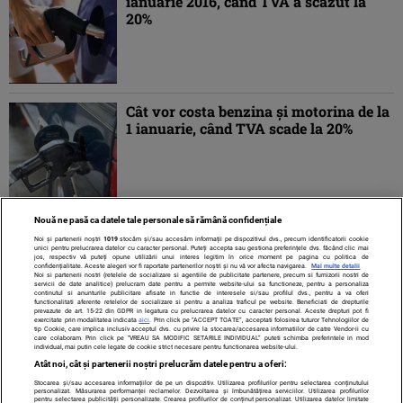
ianuarie 2016, când TVA a scăzut la
20%
Cât vor costa benzina şi motorina de la
1 ianuarie, când TVA scade la 20%
Nouă ne pasă ca datele tale personale să rămână confidențiale
1
2
»
Noi și partenerii noștri
1019
stocăm și/sau accesăm informații pe dispozitivul dvs., precum identificatorii cookie
unici pentru prelucrarea datelor cu caracter personal. Puteți accepta sau gestiona preferințele dvs. făcând clic mai
jos, respectiv vă puteți opune utilizării unui interes legitim în orice moment pe pagina cu politica de
confidențialitate. Aceste alegeri vor fi raportate partenerilor noștri și nu vă vor afecta navigarea.
Mai multe detalii
Noi si partenerii nostri (retelele de socializare si agentiile de publicitate partenere, precum si furnizorii nostri de
servicii de date analitice) prelucram date pentru a permite website-ului sa functioneze, pentru a personaliza
continutul si anunturile publicitare afisate in functie de interesele si/sau profilul dvs., pentru a va oferi
functionalitati aferente retelelor de socializare si pentru a analiza traficul pe website. Beneficiati de drepturile
prevazute de art. 15-22 din GDPR in legatura cu prelucrarea datelor cu caracter personal. Aceste drepturi pot fi
exercitate prin modalitatea indicata
aici
. Prin click pe “ACCEPT TOATE”, acceptati folosirea tuturor Tehnologiilor de
tip Cookie, care implica inclusiv acceptul dvs. cu privire la stocarea/accesarea informatiilor de catre Vendor-ii cu
care colaboram. Prin click pe “VREAU SA MODIFIC SETARILE INDIVIDUAL” puteti schimba preferintele in mod
individual, mai putin cele legate de cookie strict necesare pentru functionarea website-ului.
Atât noi, cât și partenerii noștri prelucrăm datele pentru a oferi:
Stocarea și/sau accesarea informațiilor de pe un dispozitiv. Utilizarea profilurilor pentru selectarea conținutului
Contact
Despre noi
Termeni și condiții
personalizat. Măsurarea performanței reclamelor. Dezvoltarea și îmbunătățirea serviciilor. Utilizarea profilurilor
pentru selectarea publicității personalizate. Crearea profilurilor de conținut personalizat. Utilizarea datelor limitate