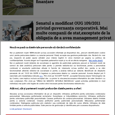
finanţare
Senatul a modificat OUG 109/2011
privind guvernanţa corporativă. Mai
multe companii de stat,exceptate de la
obligaţia de a avea management privat
Nouă ne pasă ca datele tale personale să rămână confidențiale
Noi și partenerii noștri
1019
stocăm și/sau accesăm informații pe dispozitivul dvs., precum identificatorii cookie
unici pentru prelucrarea datelor cu caracter personal. Puteți accepta sau gestiona preferințele dvs. făcând clic mai
jos, respectiv vă puteți opune utilizării unui interes legitim în orice moment pe pagina cu politica de
confidențialitate. Aceste alegeri vor fi raportate partenerilor noștri și nu vă vor afecta navigarea.
Mai multe detalii
Noi si partenerii nostri (retelele de socializare si agentiile de publicitate partenere, precum si furnizorii nostri de
servicii de date analitice) prelucram date pentru a permite website-ului sa functioneze, pentru a personaliza
continutul si anunturile publicitare afisate in functie de interesele si/sau profilul dvs., pentru a va oferi
functionalitati aferente retelelor de socializare si pentru a analiza traficul pe website. Beneficiati de drepturile
prevazute de art. 15-22 din GDPR in legatura cu prelucrarea datelor cu caracter personal. Aceste drepturi pot fi
exercitate prin modalitatea indicata
aici
. Prin click pe “ACCEPT TOATE”, acceptati folosirea tuturor Tehnologiilor de
tip Cookie, care implica inclusiv acceptul dvs. cu privire la stocarea/accesarea informatiilor de catre Vendor-ii cu
care colaboram. Prin click pe “VREAU SA MODIFIC SETARILE INDIVIDUAL” puteti schimba preferintele in mod
individual, mai putin cele legate de cookie strict necesare pentru functionarea website-ului.
Atât noi, cât și partenerii noștri prelucrăm datele pentru a oferi:
Stocarea și/sau accesarea informațiilor de pe un dispozitiv. Utilizarea profilurilor pentru selectarea conținutului
Contact
Despre noi
Termeni și condiții
personalizat. Măsurarea performanței reclamelor. Dezvoltarea și îmbunătățirea serviciilor. Utilizarea profilurilor
pentru selectarea publicității personalizate. Crearea profilurilor de conținut personalizat. Utilizarea datelor limitate
pentru a selecta conținutul. Crearea profilurilor pentru publicitate personalizată. Măsurarea performanței
conținutului. Înțelegerea publicului prin statistici sau combinații de date din surse diferite. Utilizarea de date
limitate pentru a selecta publicitatea. Date precise de geolocație și identificarea prin scanarea dispozitivului.
Listă parteneri (furnizori)
Citarea se poate face în limita a 250 de semne. Nici o instituţie sau persoană