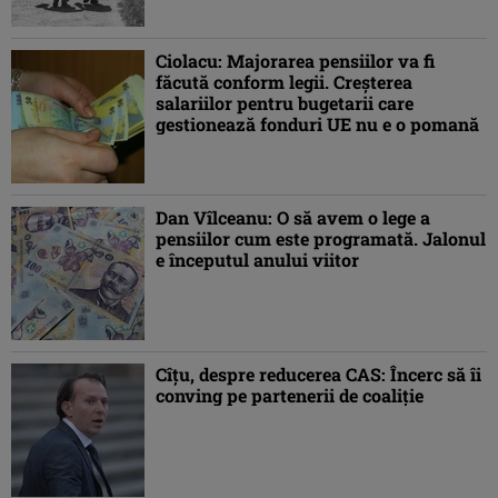
Ciolacu: Majorarea pensiilor va fi
făcută conform legii. Creşterea
salariilor pentru bugetarii care
gestionează fonduri UE nu e o pomană
Dan Vîlceanu: O să avem o lege a
pensiilor cum este programată. Jalonul
e începutul anului viitor
Cîţu, despre reducerea CAS: Încerc să îi
conving pe partenerii de coaliţie