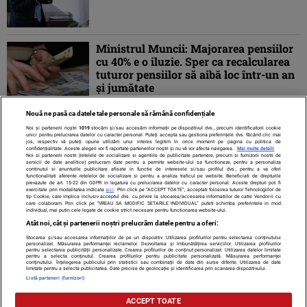
Ministrul Muncii: Majorarea pensiilor
cu 40% e o iluzie. Sper ca recalcularea
tuturor pensiilor să aibă loc într-un an
şi jumătate
Nouă ne pasă ca datele tale personale să rămână confidențiale
Noi și partenerii noștri
1019
stocăm și/sau accesăm informații pe dispozitivul dvs., precum identificatorii cookie
unici pentru prelucrarea datelor cu caracter personal. Puteți accepta sau gestiona preferințele dvs. făcând clic mai
jos, respectiv vă puteți opune utilizării unui interes legitim în orice moment pe pagina cu politica de
confidențialitate. Aceste alegeri vor fi raportate partenerilor noștri și nu vă vor afecta navigarea.
Mai multe detalii
Noi si partenerii nostri (retelele de socializare si agentiile de publicitate partenere, precum si furnizorii nostri de
servicii de date analitice) prelucram date pentru a permite website-ului sa functioneze, pentru a personaliza
continutul si anunturile publicitare afisate in functie de interesele si/sau profilul dvs., pentru a va oferi
functionalitati aferente retelelor de socializare si pentru a analiza traficul pe website. Beneficiati de drepturile
prevazute de art. 15-22 din GDPR in legatura cu prelucrarea datelor cu caracter personal. Aceste drepturi pot fi
exercitate prin modalitatea indicata
aici
. Prin click pe “ACCEPT TOATE”, acceptati folosirea tuturor Tehnologiilor de
tip Cookie, care implica inclusiv acceptul dvs. cu privire la stocarea/accesarea informatiilor de catre Vendor-ii cu
care colaboram. Prin click pe “VREAU SA MODIFIC SETARILE INDIVIDUAL” puteti schimba preferintele in mod
individual, mai putin cele legate de cookie strict necesare pentru functionarea website-ului.
Atât noi, cât și partenerii noștri prelucrăm datele pentru a oferi:
Stocarea și/sau accesarea informațiilor de pe un dispozitiv. Utilizarea profilurilor pentru selectarea conținutului
Contact
Despre noi
Termeni și condiții
personalizat. Măsurarea performanței reclamelor. Dezvoltarea și îmbunătățirea serviciilor. Utilizarea profilurilor
pentru selectarea publicității personalizate. Crearea profilurilor de conținut personalizat. Utilizarea datelor limitate
pentru a selecta conținutul. Crearea profilurilor pentru publicitate personalizată. Măsurarea performanței
conținutului. Înțelegerea publicului prin statistici sau combinații de date din surse diferite. Utilizarea de date
limitate pentru a selecta publicitatea. Date precise de geolocație și identificarea prin scanarea dispozitivului.
Listă parteneri (furnizori)
Citarea se poate face în limita a 250 de semne. Nici o instituţie sau persoană
ACCEPT TOATE
(site-uri, instituţii mass-media, firme de monitorizare) nu poate reproduce