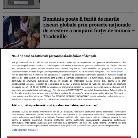
România poate fi ferită de marile
riscuri globale prin proiecte naţionale
de creştere a ocupării forţei de muncă –
Tradeville
Nouă ne pasă ca datele tale personale să rămână confidențiale
1
2
3
»
Noi și partenerii noștri
1017
stocăm și/sau accesăm informații pe dispozitivul dvs., precum identificatorii cookie
unici pentru prelucrarea datelor cu caracter personal. Puteți accepta sau gestiona preferințele dvs. făcând clic mai
jos, respectiv vă puteți opune utilizării unui interes legitim în orice moment pe pagina cu politica de
confidențialitate. Aceste alegeri vor fi raportate partenerilor noștri și nu vă vor afecta navigarea.
Mai multe detalii
Noi si partenerii nostri (retelele de socializare si agentiile de publicitate partenere, precum si furnizorii nostri de
servicii de date analitice) prelucram date pentru a permite website-ului sa functioneze, pentru a personaliza
continutul si anunturile publicitare afisate in functie de interesele si/sau profilul dvs., pentru a va oferi
functionalitati aferente retelelor de socializare si pentru a analiza traficul pe website. Beneficiati de drepturile
prevazute de art. 15-22 din GDPR in legatura cu prelucrarea datelor cu caracter personal. Aceste drepturi pot fi
exercitate prin modalitatea indicata
aici
. Prin click pe “ACCEPT TOATE”, acceptati folosirea tuturor Tehnologiilor de
tip Cookie, care implica inclusiv acceptul dvs. cu privire la stocarea/accesarea informatiilor de catre Vendor-ii cu
care colaboram. Prin click pe “VREAU SA MODIFIC SETARILE INDIVIDUAL” puteti schimba preferintele in mod
individual, mai putin cele legate de cookie strict necesare pentru functionarea website-ului.
Atât noi, cât și partenerii noștri prelucrăm datele pentru a oferi:
Stocarea și/sau accesarea informațiilor de pe un dispozitiv. Utilizarea profilurilor pentru selectarea conținutului
Contact
Despre noi
Termeni și condiții
personalizat. Măsurarea performanței reclamelor. Dezvoltarea și îmbunătățirea serviciilor. Utilizarea profilurilor
pentru selectarea publicității personalizate. Crearea profilurilor de conținut personalizat. Utilizarea datelor limitate
pentru a selecta conținutul. Crearea profilurilor pentru publicitate personalizată. Măsurarea performanței
conținutului. Înțelegerea publicului prin statistici sau combinații de date din surse diferite. Utilizarea de date
limitate pentru a selecta publicitatea. Date precise de geolocație și identificarea prin scanarea dispozitivului.
Listă parteneri (furnizori)
Citarea se poate face în limita a 250 de semne. Nici o instituţie sau persoană