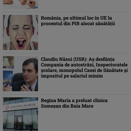
România, pe ultimul loc în UE la
procentul din PIB alocat sănătăţii
Claudiu Năsui (USR): Aş desfiinţa
Compania de autostrăzi, Inspectoratele
şcolare, monopolul Casei de Sănătate şi
impozitul pe salariul minim
Regina Maria a preluat clinica
Someşan din Baia Mare