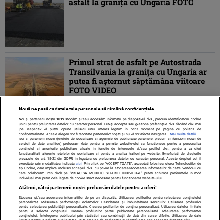
asfalt la graniţa cu Ungaria FOTO
Primul strat de asfalt pe Autostrada
Transilvania la graniţa cu Ungaria ar
putea fi aşternut săptămâna viitoare
FOTO VIDEO
Nouă ne pasă ca datele tale personale să rămână confidențiale
Noi și partenerii noștri
1019
stocăm și/sau accesăm informații pe dispozitivul dvs., precum identificatorii cookie
unici pentru prelucrarea datelor cu caracter personal. Puteți accepta sau gestiona preferințele dvs. făcând clic mai
jos, respectiv vă puteți opune utilizării unui interes legitim în orice moment pe pagina cu politica de
confidențialitate. Aceste alegeri vor fi raportate partenerilor noștri și nu vă vor afecta navigarea.
Mai multe detalii
Noi si partenerii nostri (retelele de socializare si agentiile de publicitate partenere, precum si furnizorii nostri de
servicii de date analitice) prelucram date pentru a permite website-ului sa functioneze, pentru a personaliza
continutul si anunturile publicitare afisate in functie de interesele si/sau profilul dvs., pentru a va oferi
functionalitati aferente retelelor de socializare si pentru a analiza traficul pe website. Beneficiati de drepturile
prevazute de art. 15-22 din GDPR in legatura cu prelucrarea datelor cu caracter personal. Aceste drepturi pot fi
exercitate prin modalitatea indicata
aici
. Prin click pe “ACCEPT TOATE”, acceptati folosirea tuturor Tehnologiilor de
tip Cookie, care implica inclusiv acceptul dvs. cu privire la stocarea/accesarea informatiilor de catre Vendor-ii cu
care colaboram. Prin click pe “VREAU SA MODIFIC SETARILE INDIVIDUAL” puteti schimba preferintele in mod
individual, mai putin cele legate de cookie strict necesare pentru functionarea website-ului.
Atât noi, cât și partenerii noștri prelucrăm datele pentru a oferi:
Stocarea și/sau accesarea informațiilor de pe un dispozitiv. Utilizarea profilurilor pentru selectarea conținutului
Contact
Despre noi
Termeni și condiții
personalizat. Măsurarea performanței reclamelor. Dezvoltarea și îmbunătățirea serviciilor. Utilizarea profilurilor
pentru selectarea publicității personalizate. Crearea profilurilor de conținut personalizat. Utilizarea datelor limitate
pentru a selecta conținutul. Crearea profilurilor pentru publicitate personalizată. Măsurarea performanței
conținutului. Înțelegerea publicului prin statistici sau combinații de date din surse diferite. Utilizarea de date
limitate pentru a selecta publicitatea. Date precise de geolocație și identificarea prin scanarea dispozitivului.