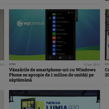
013
STIRI
13 ian. 2013
STI
Vânzările de smartphone-uri cu Windows
Cu
Phone se apropie de 1 milion de unităţi pe
2
săptămână