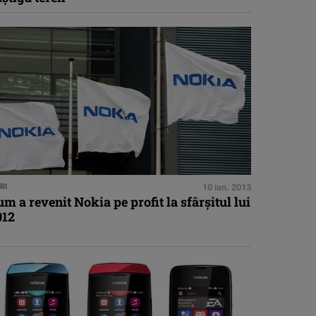
RI
10 ian. 2013
m a revenit Nokia pe profit la sfârşitul lui
012