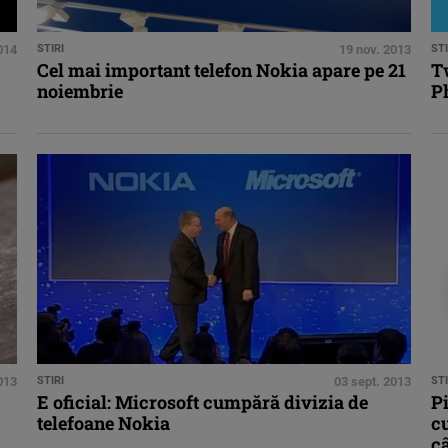
2014
STIRI
19 nov. 2013
STI
Cel mai important telefon Nokia apare pe 21
T
noiembrie
P
013
STIRI
03 sept. 2013
STI
E oficial: Microsoft cumpără divizia de
P
telefoane Nokia
c
câ