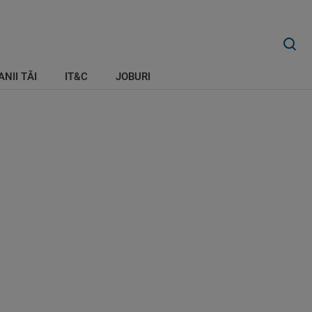
ANII TĂI
IT&C
JOBURI