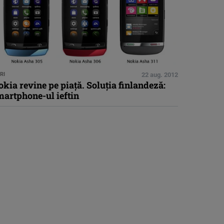
RI
22 aug. 2012
kia revine pe piaţă. Soluţia finlandeză:
martphone-ul ieftin