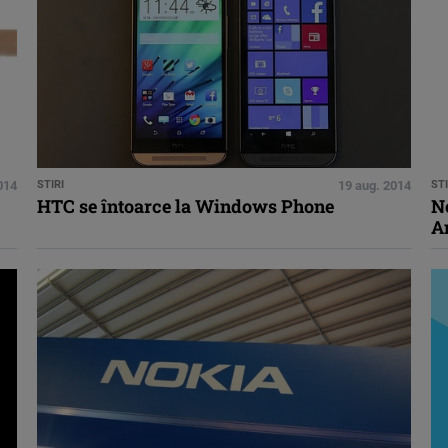
014
STIRI
19 aug. 2014
STI
HTC se întoarce la Windows Phone
N
A