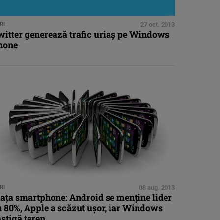
RI
27 oct. 2013
witter generează trafic uriaş pe Windows
hone
RI
08 aug. 2013
iaţa smartphone: Android se menţine lider
u 80%, Apple a scăzut uşor, iar Windows
ştigă teren