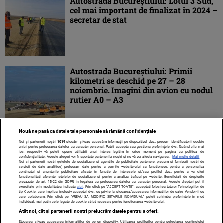
Autostrada Bucureștiului: Lotul 3 Sud,
cel mai important de finalizat în 2024 –
secretar de stat
Autostrada Bucureștiului: Primii
kilometri se deschid pe 27 – 28
noiembrie. Imagini din avion cu nodul
rutier A0 – A3
Nouă ne pasă ca datele tale personale să rămână confidențiale
1
2
3
»
Noi și partenerii noștri
1019
stocăm și/sau accesăm informații pe dispozitivul dvs., precum identificatorii cookie
unici pentru prelucrarea datelor cu caracter personal. Puteți accepta sau gestiona preferințele dvs. făcând clic mai
jos, respectiv vă puteți opune utilizării unui interes legitim în orice moment pe pagina cu politica de
confidențialitate. Aceste alegeri vor fi raportate partenerilor noștri și nu vă vor afecta navigarea.
Mai multe detalii
Noi si partenerii nostri (retelele de socializare si agentiile de publicitate partenere, precum si furnizorii nostri de
servicii de date analitice) prelucram date pentru a permite website-ului sa functioneze, pentru a personaliza
continutul si anunturile publicitare afisate in functie de interesele si/sau profilul dvs., pentru a va oferi
functionalitati aferente retelelor de socializare si pentru a analiza traficul pe website. Beneficiati de drepturile
prevazute de art. 15-22 din GDPR in legatura cu prelucrarea datelor cu caracter personal. Aceste drepturi pot fi
exercitate prin modalitatea indicata
aici
. Prin click pe “ACCEPT TOATE”, acceptati folosirea tuturor Tehnologiilor de
tip Cookie, care implica inclusiv acceptul dvs. cu privire la stocarea/accesarea informatiilor de catre Vendor-ii cu
care colaboram. Prin click pe “VREAU SA MODIFIC SETARILE INDIVIDUAL” puteti schimba preferintele in mod
individual, mai putin cele legate de cookie strict necesare pentru functionarea website-ului.
Atât noi, cât și partenerii noștri prelucrăm datele pentru a oferi:
Stocarea și/sau accesarea informațiilor de pe un dispozitiv. Utilizarea profilurilor pentru selectarea conținutului