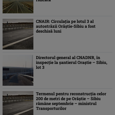
CNAIR: Circulaţia pe lotul 3 al
autostrăzii Orăştie-Sibiu a fost
deschisă luni
Directorul general al CNADNR, în
inspecţie la şantierul Oraştie – Sibiu,
lot 3
Termenul pentru reconstrucţia celor
200 de metri de pe Orăştie – Sibiu
rămâne septembrie – ministrul
Transporturilor