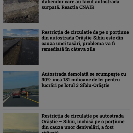
italienilor care au făcut autostrada
surpată. Reacţia CNAIR
Restricţia de circulaţie de pe o porţiune
din autostrada Orăştie-Sibiu este din
cauza unei tasări, problema va fi
remediată în câteva zile
Autostrada demolată se scumpeşte cu
30%: încă 181 milioane de lei pentru
lucrări pe lotul 3 Sibiu-Orăştie
Restricţia de circulaţie pe autostrada
Orăştie – Sibiu, închisă pe o porţiune
din cauza unor denivelări, a fost
ridicată