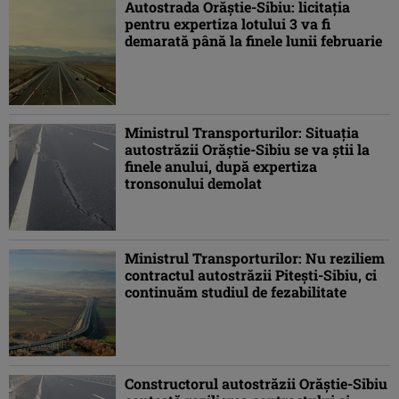
Autostrada Orăştie-Sibiu: licitaţia
pentru expertiza lotului 3 va fi
demarată până la finele lunii februarie
Ministrul Transporturilor: Situaţia
autostrăzii Orăştie-Sibiu se va ştii la
finele anului, după expertiza
tronsonului demolat
Ministrul Transporturilor: Nu reziliem
contractul autostrăzii Piteşti-Sibiu, ci
continuăm studiul de fezabilitate
Constructorul autostrăzii Orăştie-Sibiu