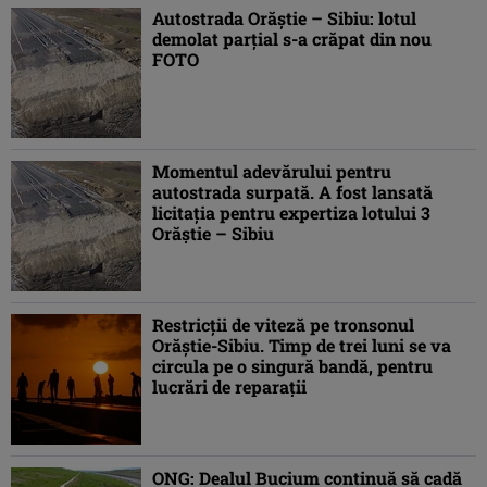
Autostrada Orăştie – Sibiu: lotul
demolat parţial s-a crăpat din nou
FOTO
Momentul adevărului pentru
autostrada surpată. A fost lansată
licitaţia pentru expertiza lotului 3
Orăştie – Sibiu
Restricţii de viteză pe tronsonul
Orăştie-Sibiu. Timp de trei luni se va
circula pe o singură bandă, pentru
lucrări de reparaţii
ONG: Dealul Bucium continuă să cadă