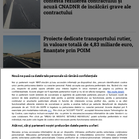
contestă rezilierea contractului şi
acuză CNADNR de încălcări grave ale
contractului
Proiecte dedicate transportului rutier,
în valoare totală de 4,83 miliarde euro,
finanţate prin POIM
Nouă ne pasă ca datele tale personale să rămână confidențiale
1
2
3
»
Noi și partenerii noștri
1017
stocăm și/sau accesăm informații pe dispozitivul dvs., precum identificatorii cookie
unici pentru prelucrarea datelor cu caracter personal. Puteți accepta sau gestiona preferințele dvs. făcând clic mai
jos, respectiv vă puteți opune utilizării unui interes legitim în orice moment pe pagina cu politica de
confidențialitate. Aceste alegeri vor fi raportate partenerilor noștri și nu vă vor afecta navigarea.
Mai multe detalii
Noi si partenerii nostri (retelele de socializare si agentiile de publicitate partenere, precum si furnizorii nostri de
servicii de date analitice) prelucram date pentru a permite website-ului sa functioneze, pentru a personaliza
continutul si anunturile publicitare afisate in functie de interesele si/sau profilul dvs., pentru a va oferi
functionalitati aferente retelelor de socializare si pentru a analiza traficul pe website. Beneficiati de drepturile
prevazute de art. 15-22 din GDPR in legatura cu prelucrarea datelor cu caracter personal. Aceste drepturi pot fi
exercitate prin modalitatea indicata
aici
. Prin click pe “ACCEPT TOATE”, acceptati folosirea tuturor Tehnologiilor de
tip Cookie, care implica inclusiv acceptul dvs. cu privire la stocarea/accesarea informatiilor de catre Vendor-ii cu
care colaboram. Prin click pe “VREAU SA MODIFIC SETARILE INDIVIDUAL” puteti schimba preferintele in mod
individual, mai putin cele legate de cookie strict necesare pentru functionarea website-ului.
Atât noi, cât și partenerii noștri prelucrăm datele pentru a oferi:
Stocarea și/sau accesarea informațiilor de pe un dispozitiv. Utilizarea profilurilor pentru selectarea conținutului
Contact
Despre noi
Termeni și condiții
personalizat. Măsurarea performanței reclamelor. Dezvoltarea și îmbunătățirea serviciilor. Utilizarea profilurilor
pentru selectarea publicității personalizate. Crearea profilurilor de conținut personalizat. Utilizarea datelor limitate