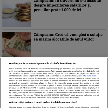
Câmpeanu: În Guvern nu s-a discutat
despre impozitarea salariilor și
pensiilor peste 1.000 de lei
Câmpeanu: Cred că vom găsi o soluţie
să mărim alocaţiile de anul viitor
Nouă ne pasă ca datele tale personale să rămână confidențiale
1
2
»
Noi și partenerii noștri
1019
stocăm și/sau accesăm informații pe dispozitivul dvs., precum identificatorii cookie
unici pentru prelucrarea datelor cu caracter personal. Puteți accepta sau gestiona preferințele dvs. făcând clic mai
jos, respectiv vă puteți opune utilizării unui interes legitim în orice moment pe pagina cu politica de
confidențialitate. Aceste alegeri vor fi raportate partenerilor noștri și nu vă vor afecta navigarea.
Mai multe detalii
Noi si partenerii nostri (retelele de socializare si agentiile de publicitate partenere, precum si furnizorii nostri de
servicii de date analitice) prelucram date pentru a permite website-ului sa functioneze, pentru a personaliza
continutul si anunturile publicitare afisate in functie de interesele si/sau profilul dvs., pentru a va oferi
functionalitati aferente retelelor de socializare si pentru a analiza traficul pe website. Beneficiati de drepturile
prevazute de art. 15-22 din GDPR in legatura cu prelucrarea datelor cu caracter personal. Aceste drepturi pot fi
exercitate prin modalitatea indicata
aici
. Prin click pe “ACCEPT TOATE”, acceptati folosirea tuturor Tehnologiilor de
tip Cookie, care implica inclusiv acceptul dvs. cu privire la stocarea/accesarea informatiilor de catre Vendor-ii cu
care colaboram. Prin click pe “VREAU SA MODIFIC SETARILE INDIVIDUAL” puteti schimba preferintele in mod
individual, mai putin cele legate de cookie strict necesare pentru functionarea website-ului.
Atât noi, cât și partenerii noștri prelucrăm datele pentru a oferi:
Stocarea și/sau accesarea informațiilor de pe un dispozitiv. Utilizarea profilurilor pentru selectarea conținutului