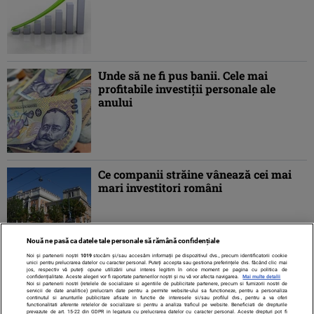
Unde să ne fi pus banii. Cele mai
profitabile investiţii personale ale
anului
Ce companii străine vânează cei mai
mari investitori români
Nouă ne pasă ca datele tale personale să rămână confidențiale
Noi și partenerii noștri
1019
stocăm și/sau accesăm informații pe dispozitivul dvs., precum identificatorii cookie
unici pentru prelucrarea datelor cu caracter personal. Puteți accepta sau gestiona preferințele dvs. făcând clic mai
jos, respectiv vă puteți opune utilizării unui interes legitim în orice moment pe pagina cu politica de
confidențialitate. Aceste alegeri vor fi raportate partenerilor noștri și nu vă vor afecta navigarea.
Mai multe detalii
Noi si partenerii nostri (retelele de socializare si agentiile de publicitate partenere, precum si furnizorii nostri de
servicii de date analitice) prelucram date pentru a permite website-ului sa functioneze, pentru a personaliza
continutul si anunturile publicitare afisate in functie de interesele si/sau profilul dvs., pentru a va oferi
functionalitati aferente retelelor de socializare si pentru a analiza traficul pe website. Beneficiati de drepturile
prevazute de art. 15-22 din GDPR in legatura cu prelucrarea datelor cu caracter personal. Aceste drepturi pot fi