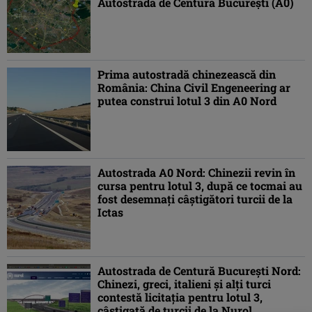
Autostrada de Centură București (A0)
Prima autostradă chinezească din
România: China Civil Engeneering ar
putea construi lotul 3 din A0 Nord
Autostrada A0 Nord: Chinezii revin în
cursa pentru lotul 3, după ce tocmai au
fost desemnați câștigători turcii de la
Ictas
Autostrada de Centură București Nord:
Chinezi, greci, italieni și alți turci
contestă licitația pentru lotul 3,
câștigată de turcii de la Nurol