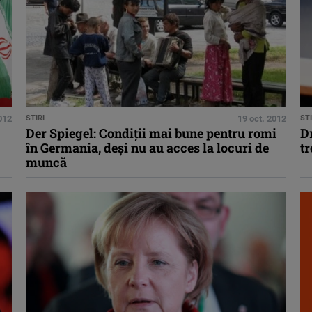
012
STIRI
19 oct. 2012
STI
Der Spiegel: Condiţii mai bune pentru romi
D
în Germania, deşi nu au acces la locuri de
tr
muncă