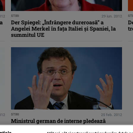
2012
STIRI
29 iun. 2012
STI
-a
Der Spiegel: „Înfrângere dureroasă” a
De
Angelei Merkel în faţa Italiei şi Spaniei, la
t
summitul UE
012
STIRI
25 feb. 2012
Ministrul german de interne pledează
pentru ieşirea Greciei din Zona euro