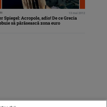
RI
13 mai 2012
r Spiegel: Acropole, adio! De ce Grecia
rebuie să părăsească zona euro