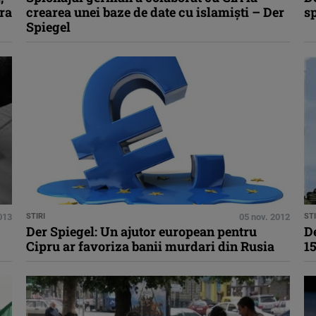
pra
crearea unei baze de date cu islamişti – Der
s
Spiegel
2013
STIRI
05 nov. 2012
STI
Der Spiegel: Un ajutor european pentru
De
Cipru ar favoriza banii murdari din Rusia
15