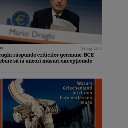
RI
29 aug. 2012
raghi răspunde criticilor germane: BCE
ebuie să ia uneori măsuri excepţionale