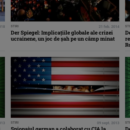
018
STIRI
21 feb. 2014
STI
Der Spiegel: Implicaţiile globale ale crizei
De
ucrainene, un joc de şah pe un câmp minat
re
R
013
STIRI
09 sept. 2013
STI
,
Spionajul german a colaborat cu CIA la
De