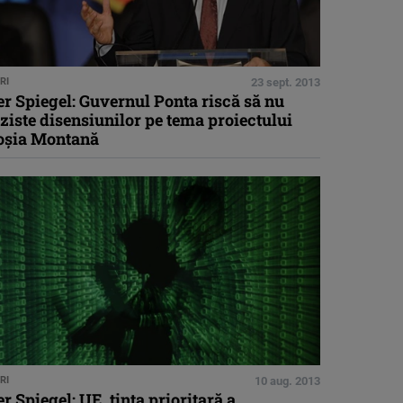
RI
23 sept. 2013
r Spiegel: Guvernul Ponta riscă să nu
ziste disensiunilor pe tema proiectului
oşia Montană
RI
10 aug. 2013
r Spiegel: UE, ţinta prioritară a