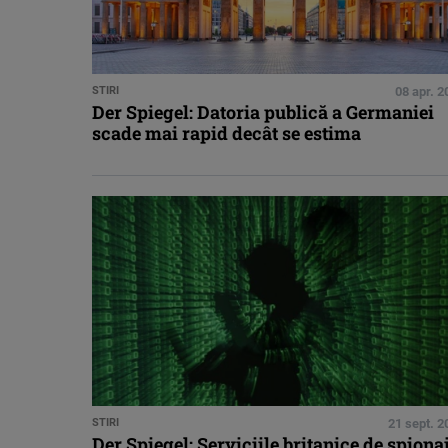
STIRI
08 apr. 2
Der Spiegel: Datoria publică a Germaniei
scade mai rapid decât se estima
STIRI
21 sept. 2
Der Spiegel: Serviciile britanice de spionaj