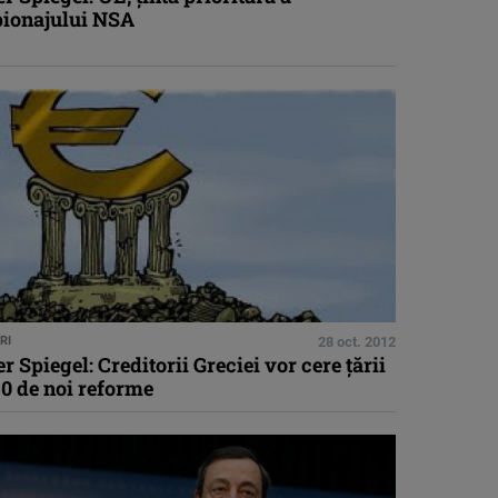
pionajului NSA
RI
28 oct. 2012
r Spiegel: Creditorii Greciei vor cere ţării
0 de noi reforme