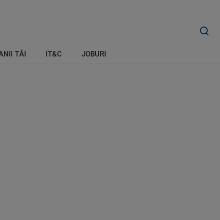
ANII TĂI
IT&C
JOBURI