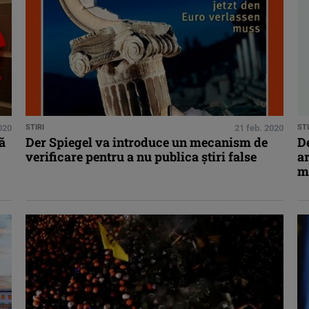
2020
STIRI
21 feb. 2020
STI
ă
Der Spiegel va introduce un mecanism de
De
verificare pentru a nu publica știri false
ar
m