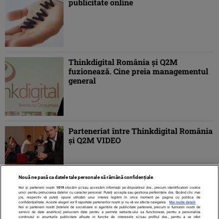
publicitate online
Thinkdigital România și Q2M
fuzionează. Cine preia managementul
general
Parteneriat între Thinkdigital România
şi Q2M VIDEO
Nouă ne pasă ca datele tale personale să rămână confidențiale
Noi și partenerii noștri
1019
stocăm și/sau accesăm informații pe dispozitivul dvs., precum identificatorii cookie
unici pentru prelucrarea datelor cu caracter personal. Puteți accepta sau gestiona preferințele dvs. făcând clic mai
jos, respectiv vă puteți opune utilizării unui interes legitim în orice moment pe pagina cu politica de
confidențialitate. Aceste alegeri vor fi raportate partenerilor noștri și nu vă vor afecta navigarea.
Mai multe detalii
Noi si partenerii nostri (retelele de socializare si agentiile de publicitate partenere, precum si furnizorii nostri de
servicii de date analitice) prelucram date pentru a permite website-ului sa functioneze, pentru a personaliza
continutul si anunturile publicitare afisate in functie de interesele si/sau profilul dvs., pentru a va oferi