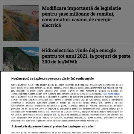
Modificare importantă de legislație
pentru șase milioane de români,
consumatori casnici de energie
electrică
Hidroelectrica vinde deja energie
pentru tot anul 2021, la preţuri de peste
300 de lei/MWh
Nouă ne pasă ca datele tale personale să rămână confidențiale
Noi și partenerii noștri
1019
stocăm și/sau accesăm informații pe dispozitivul dvs., precum identificatorii cookie
unici pentru prelucrarea datelor cu caracter personal. Puteți accepta sau gestiona preferințele dvs. făcând clic mai
jos, respectiv vă puteți opune utilizării unui interes legitim în orice moment pe pagina cu politica de
confidențialitate. Aceste alegeri vor fi raportate partenerilor noștri și nu vă vor afecta navigarea.
Mai multe detalii
Noi si partenerii nostri (retelele de socializare si agentiile de publicitate partenere, precum si furnizorii nostri de
servicii de date analitice) prelucram date pentru a permite website-ului sa functioneze, pentru a personaliza
continutul si anunturile publicitare afisate in functie de interesele si/sau profilul dvs., pentru a va oferi
functionalitati aferente retelelor de socializare si pentru a analiza traficul pe website. Beneficiati de drepturile
prevazute de art. 15-22 din GDPR in legatura cu prelucrarea datelor cu caracter personal. Aceste drepturi pot fi
exercitate prin modalitatea indicata
aici
. Prin click pe “ACCEPT TOATE”, acceptati folosirea tuturor Tehnologiilor de
tip Cookie, care implica inclusiv acceptul dvs. cu privire la stocarea/accesarea informatiilor de catre Vendor-ii cu
care colaboram. Prin click pe “VREAU SA MODIFIC SETARILE INDIVIDUAL” puteti schimba preferintele in mod
individual, mai putin cele legate de cookie strict necesare pentru functionarea website-ului.
Atât noi, cât și partenerii noștri prelucrăm datele pentru a oferi:
Stocarea și/sau accesarea informațiilor de pe un dispozitiv. Utilizarea profilurilor pentru selectarea conținutului