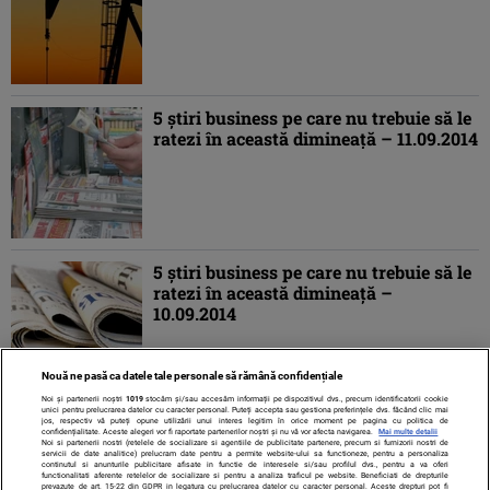
5 ştiri business pe care nu trebuie să le
ratezi în această dimineaţă – 11.09.2014
5 ştiri business pe care nu trebuie să le
ratezi în această dimineaţă –
10.09.2014
Nouă ne pasă ca datele tale personale să rămână confidențiale
Noi și partenerii noștri
1019
stocăm și/sau accesăm informații pe dispozitivul dvs., precum identificatorii cookie
unici pentru prelucrarea datelor cu caracter personal. Puteți accepta sau gestiona preferințele dvs. făcând clic mai
jos, respectiv vă puteți opune utilizării unui interes legitim în orice moment pe pagina cu politica de
confidențialitate. Aceste alegeri vor fi raportate partenerilor noștri și nu vă vor afecta navigarea.
Mai multe detalii
Noi si partenerii nostri (retelele de socializare si agentiile de publicitate partenere, precum si furnizorii nostri de
servicii de date analitice) prelucram date pentru a permite website-ului sa functioneze, pentru a personaliza
continutul si anunturile publicitare afisate in functie de interesele si/sau profilul dvs., pentru a va oferi
functionalitati aferente retelelor de socializare si pentru a analiza traficul pe website. Beneficiati de drepturile
prevazute de art. 15-22 din GDPR in legatura cu prelucrarea datelor cu caracter personal. Aceste drepturi pot fi