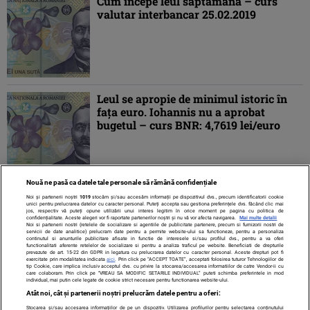
Cum începe leul săptămâna – curs
valutar interbancar 25.02.2019
Leul se apropie de minimul istoric în
faţa euro. Iohannis nu a aprobat
bugetul – curs BNR: 4,7619 lei/euro
Nouă ne pasă ca datele tale personale să rămână confidențiale
1
2
3
»
Noi și partenerii noștri
1019
stocăm și/sau accesăm informații pe dispozitivul dvs., precum identificatorii cookie
unici pentru prelucrarea datelor cu caracter personal. Puteți accepta sau gestiona preferințele dvs. făcând clic mai
jos, respectiv vă puteți opune utilizării unui interes legitim în orice moment pe pagina cu politica de
confidențialitate. Aceste alegeri vor fi raportate partenerilor noștri și nu vă vor afecta navigarea.
Mai multe detalii
Noi si partenerii nostri (retelele de socializare si agentiile de publicitate partenere, precum si furnizorii nostri de
servicii de date analitice) prelucram date pentru a permite website-ului sa functioneze, pentru a personaliza
continutul si anunturile publicitare afisate in functie de interesele si/sau profilul dvs., pentru a va oferi
functionalitati aferente retelelor de socializare si pentru a analiza traficul pe website. Beneficiati de drepturile
prevazute de art. 15-22 din GDPR in legatura cu prelucrarea datelor cu caracter personal. Aceste drepturi pot fi
exercitate prin modalitatea indicata
aici
. Prin click pe “ACCEPT TOATE”, acceptati folosirea tuturor Tehnologiilor de
tip Cookie, care implica inclusiv acceptul dvs. cu privire la stocarea/accesarea informatiilor de catre Vendor-ii cu
care colaboram. Prin click pe “VREAU SA MODIFIC SETARILE INDIVIDUAL” puteti schimba preferintele in mod
individual, mai putin cele legate de cookie strict necesare pentru functionarea website-ului.
Atât noi, cât și partenerii noștri prelucrăm datele pentru a oferi:
Stocarea și/sau accesarea informațiilor de pe un dispozitiv. Utilizarea profilurilor pentru selectarea conținutului