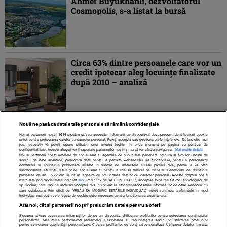
Ahmet Büyükhanli, dezvoltatorul
Cosmopolis, s-a listat la bursă
Circa 63% dintre persoanele care vor un
credit ipotecar aleg locuinţe finalizate
după 2010 – analiză
Nouă ne pasă ca datele tale personale să rămână confidențiale
1
2
3
4
5
...
»
ULTIMA »
Noi și partenerii noștri
1019
stocăm și/sau accesăm informații pe dispozitivul dvs., precum identificatorii cookie
unici pentru prelucrarea datelor cu caracter personal. Puteți accepta sau gestiona preferințele dvs. făcând clic mai
jos, respectiv vă puteți opune utilizării unui interes legitim în orice moment pe pagina cu politica de
confidențialitate. Aceste alegeri vor fi raportate partenerilor noștri și nu vă vor afecta navigarea.
Mai multe detalii
Noi si partenerii nostri (retelele de socializare si agentiile de publicitate partenere, precum si furnizorii nostri de
servicii de date analitice) prelucram date pentru a permite website-ului sa functioneze, pentru a personaliza
continutul si anunturile publicitare afisate in functie de interesele si/sau profilul dvs., pentru a va oferi
functionalitati aferente retelelor de socializare si pentru a analiza traficul pe website. Beneficiati de drepturile
prevazute de art. 15-22 din GDPR in legatura cu prelucrarea datelor cu caracter personal. Aceste drepturi pot fi
exercitate prin modalitatea indicata
aici
. Prin click pe “ACCEPT TOATE”, acceptati folosirea tuturor Tehnologiilor de
tip Cookie, care implica inclusiv acceptul dvs. cu privire la stocarea/accesarea informatiilor de catre Vendor-ii cu
care colaboram. Prin click pe “VREAU SA MODIFIC SETARILE INDIVIDUAL” puteti schimba preferintele in mod
individual, mai putin cele legate de cookie strict necesare pentru functionarea website-ului.
Atât noi, cât și partenerii noștri prelucrăm datele pentru a oferi:
Stocarea și/sau accesarea informațiilor de pe un dispozitiv. Utilizarea profilurilor pentru selectarea conținutului
Contact
Despre noi
Termeni și condiții
personalizat. Măsurarea performanței reclamelor. Dezvoltarea și îmbunătățirea serviciilor. Utilizarea profilurilor
pentru selectarea publicității personalizate. Crearea profilurilor de conținut personalizat. Utilizarea datelor limitate