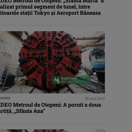
IDEO Metroul de Otopeni: „Sfânta Maria” a
alizat primul segment de tunel, între
itoarele stații Tokyo și Aeroport Băneasa
MPANII
28 mai 2025
IDEO Metroul de Otopeni: A pornit a doua
rtiță, „Sfânta Ana”