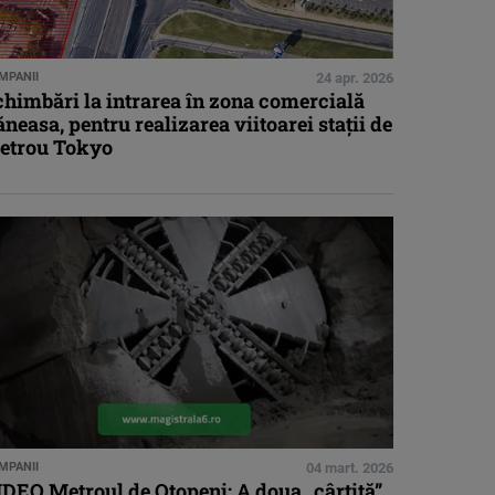
MPANII
24 apr. 2026
chimbări la intrarea în zona comercială
neasa, pentru realizarea viitoarei stații de
etrou Tokyo
MPANII
04 mart. 2026
DEO Metroul de Otopeni: A doua „cârtiță”