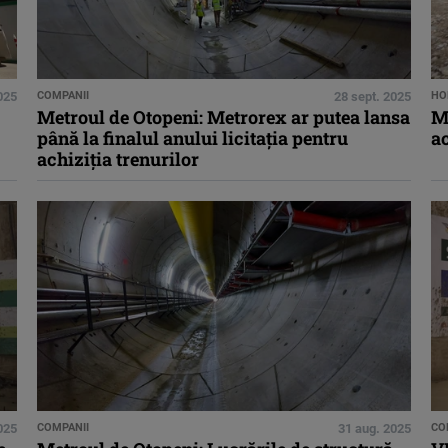
025
COMPANII
28 sept. 2025
HO
Metroul de Otopeni: Metrorex ar putea lansa
Me
până la finalul anului licitația pentru
ac
achiziția trenurilor
025
COMPANII
31 aug. 2025
CO