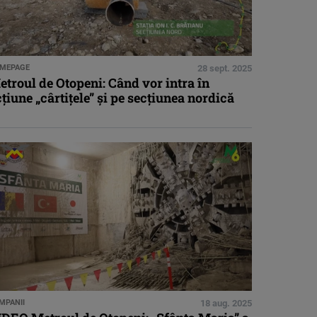
MEPAGE
28 sept. 2025
troul de Otopeni: Când vor intra în
țiune „cârtițele” și pe secțiunea nordică
MPANII
18 aug. 2025