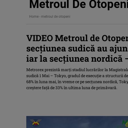
Metroul De Otopen
Home
-
metroul de otopeni
VIDEO Metroul de Otopeni
secțiunea sudică au ajuns
iar la secțiunea nordică 
Metrorex prezintă marți stadiul lucrărilor la Magistrala
sudică 1 Mai – Tokyo, gradul de execuție a structurii de
68% în luna mai, în vreme ce pe secțunea nordică, Toky
creștere față de 33% în ultima luna de primăvară.