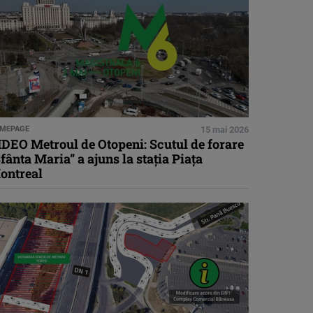
MEPAGE
15 mai 2026
IDEO Metroul de Otopeni: Scutul de forare
fânta Maria” a ajuns la stația Piața
ontreal