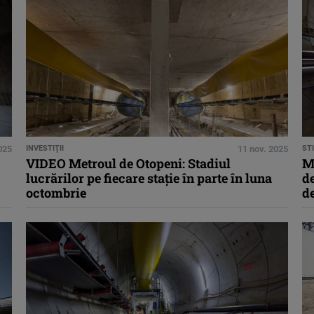
025
INVESTIŢII
11 nov. 2025
STI
VIDEO Metroul de Otopeni: Stadiul
Me
lucrărilor pe fiecare stație în parte în luna
de
octombrie
d