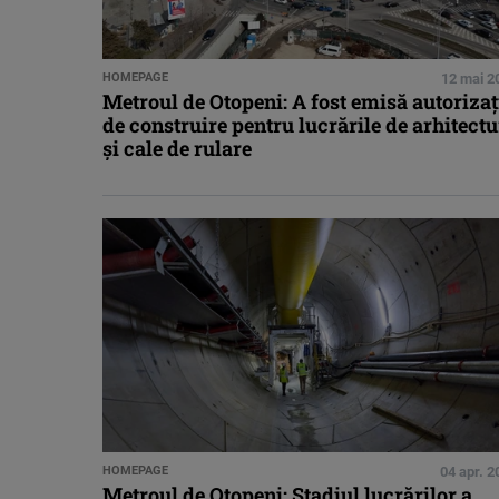
HOMEPAGE
12 mai 2
Metroul de Otopeni: A fost emisă autorizaț
de construire pentru lucrările de arhitect
și cale de rulare
HOMEPAGE
04 apr. 2
Metroul de Otopeni: Stadiul lucrărilor a