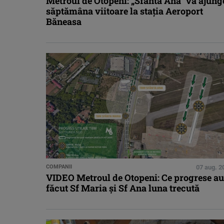
Metroul de Otopeni: „Sfânta Ana” va ajung
săptămâna viitoare la stația Aeroport
Băneasa
COMPANII
07 aug. 2
VIDEO Metroul de Otopeni: Ce progrese au
făcut Sf Maria și Sf Ana luna trecută