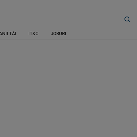
ANII TĂI
IT&C
JOBURI