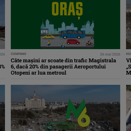
2026
COMPANII
26 mai 2026
HO
Câte mașini ar scoate din trafic Magistrala
V
68%
6, dacă 20% din pasagerii Aeroportului
„S
Otopeni ar lua metroul
M