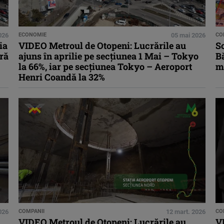
026
ECONOMIE
05 mai 2026
CO
ia
VIDEO Metroul de Otopeni: Lucrările au
S
ură
ajuns în aprilie pe secțiunea 1 Mai – Tokyo
Bă
la 66%, iar pe secțiunea Tokyo – Aeroport
m
Henri Coandă la 32%
026
COMPANII
12 mart. 2026
CO
VIDEO Metroul de Otopeni: Lucrările au
VI