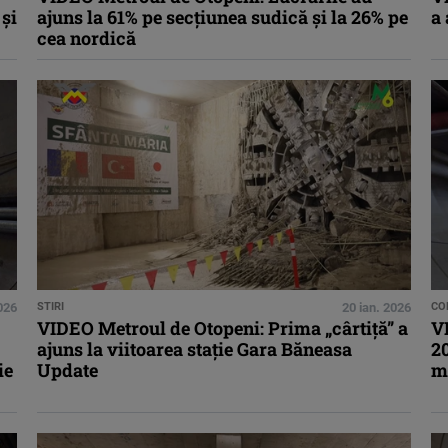
 și
ajuns la 61% pe secțiunea sudică și la 26% pe
a 
cea nordică
2026
STIRI
20 ian. 2026
CO
VIDEO Metroul de Otopeni: Prima „cârtiță” a
V
ajuns la viitoarea stație Gara Băneasa
20
ie
Update
m