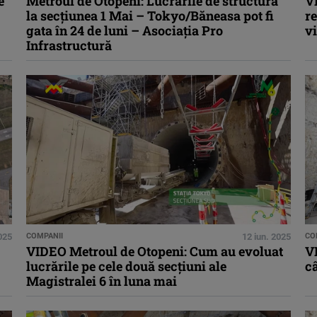
e
Metroul de Otopeni: Lucrările de structură
V
la secțiunea 1 Mai – Tokyo/Băneasa pot fi
re
gata în 24 de luni – Asociația Pro
vi
Infrastructură
025
COMPANII
12 iun. 2025
CO
VIDEO Metroul de Otopeni: Cum au evoluat
V
lucrările pe cele două secțiuni ale
câ
Magistralei 6 în luna mai